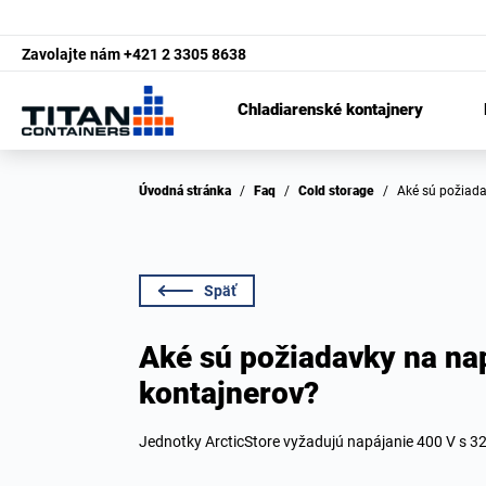
Zavolajte nám
+421 2 3305 8638
Chladiarenské kontajnery
Úvodná stránka
/
Faq
/
Cold storage
/
Aké sú požiad
Späť
Aké sú požiadavky na nap
kontajnerov?
Jednotky ArcticStore vyžadujú napájanie 400 V s 