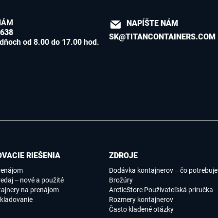
NÁM
NAPÍŠTE NÁM
8638
SK@TITANCONTAINERS.COM
dňoch od 8.00 do 17.00 hod.
VACIE RIEŠENIA
ZDROJE
renájom
Dodávka kontajnerov – čo potrebujet
edaj – nové a použité
Brožúry
tajnery na prenájom
ArcticStore Používateľská príručka
kladovanie
Rozmery kontajnerov
Často kladené otázky