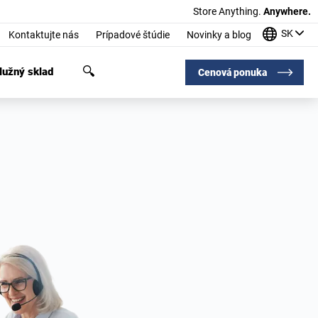
Store Anything.
Anywhere.
SK
Kontaktujte nás
Prípadové štúdie
Novinky a blog
užný sklad
Cenová ponuka