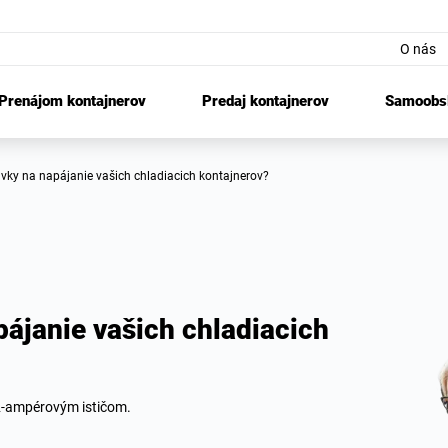
O nás
Prenájom kontajnerov
Predaj kontajnerov
Samoobsl
avky na napájanie vašich chladiacich kontajnerov?
ájanie vašich chladiacich
32-ampérovým ističom.