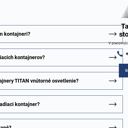
Ta
st
m kontajneri?
V pracovnýc
iacich kontajnerov?
G
ajnery TITAN vnútorné osvetlenie?
adiaci kontajner?
vané?