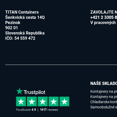
TITAN Containers
ZAVOLAJTE 
Šenkvická cesta 14Q
+421 2 3305 
Pezinok
V pracovných 
902 01
Slovenská Republika
IČO: 54 559 472
NAŠE SKLADO
Kontajnery na p
Kontajnery na pr
Chladiarske kon
Samoobslužné s