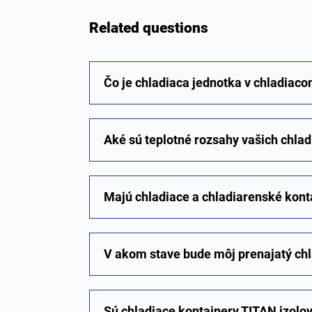
Related questions
Čo je chladiaca jednotka v chladiaco
Aké sú teplotné rozsahy vašich chlad
Majú chladiace a chladiarenské kont
V akom stave bude môj prenajatý chl
Sú chladiace kontajnery TITAN izolo