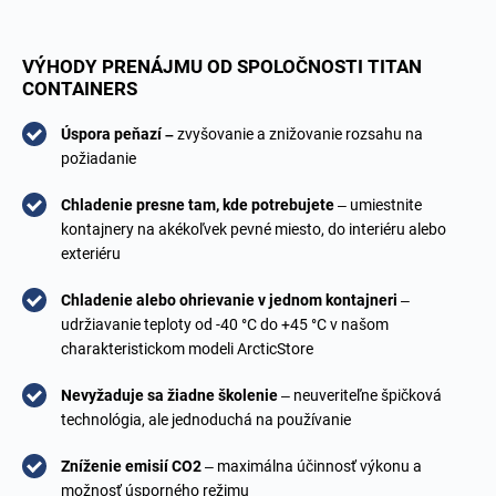
VÝHODY PRENÁJMU OD SPOLOČNOSTI TITAN
CONTAINERS
Úspora peňazí –
zvyšovanie a znižovanie rozsahu na
požiadanie
Chladenie presne tam, kde potrebujete
– umiestnite
kontajnery na akékoľvek pevné miesto, do interiéru alebo
exteriéru
Chladenie alebo ohrievanie v jednom kontajneri
–
udržiavanie teploty od -40 °C do +45 °C v našom
charakteristickom modeli ArcticStore
Nevyžaduje sa žiadne školenie
– neuveriteľne špičková
technológia, ale jednoduchá na používanie
Zníženie emisií CO2
– maximálna účinnosť výkonu a
možnosť úsporného režimu