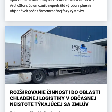
Spoločnosť TITAN poskytla 25 chladiacich kontajnerov
ArcticStore, čo umožnilo nepretržitú výrobu a plnenie
objednávok počas štvormesačnej fázy výstavby.
ROZŠIROVANIE ČINNOSTI DO OBLASTI
CHLADENEJ LOGISTIKY V OBČASNEJ
NEISTOTE TÝKAJÚCEJ SA ZMLÚV