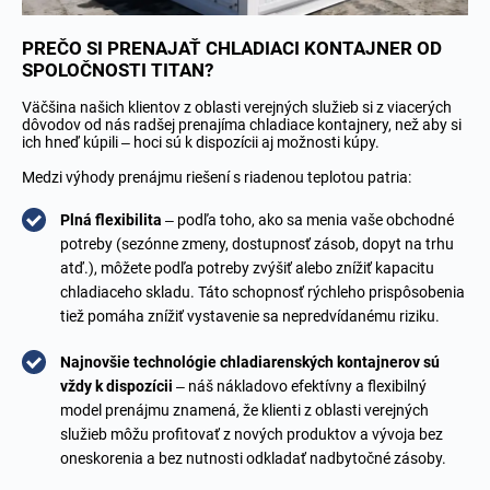
PREČO SI PRENAJAŤ CHLADIACI KONTAJNER OD
SPOLOČNOSTI TITAN?
Väčšina našich klientov z oblasti verejných služieb si z viacerých
dôvodov od nás radšej prenajíma chladiace kontajnery, než aby si
ich hneď kúpili – hoci sú k dispozícii aj možnosti kúpy.
Medzi výhody prenájmu riešení s riadenou teplotou patria:
Plná flexibilita
– podľa toho, ako sa menia vaše obchodné
potreby (sezónne zmeny, dostupnosť zásob, dopyt na trhu
atď.), môžete podľa potreby zvýšiť alebo znížiť kapacitu
chladiaceho skladu. Táto schopnosť rýchleho prispôsobenia
tiež pomáha znížiť vystavenie sa nepredvídanému riziku.
Najnovšie technológie chladiarenských kontajnerov sú
vždy k dispozícii
– náš nákladovo efektívny a flexibilný
model prenájmu znamená, že klienti z oblasti verejných
služieb môžu profitovať z nových produktov a vývoja bez
oneskorenia a bez nutnosti odkladať nadbytočné zásoby.