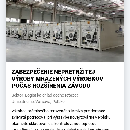
ZABEZPEČENIE NEPRETRŽITEJ
VÝROBY MRAZENÝCH VÝROBKOV
POČAS ROZŠÍRENIA ZÁVODU
Sektor: Logistika chladiaceho reťazca
Umiestnenie: Varšava, Poľsko
Výrobca prémiového mrazeného krmiva pre domáce
zvieratá potreboval pri výstavbe novej továrne v Poľsku
okamžité skladovanie s kontrolovanou teplotou.