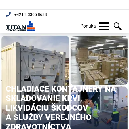
+421 2 3305 8638
Ponuka
CHLADIACE KONTAJNERY NA
SKLADOVANIE KRVI,
LIKVIDÁCIU ŠKODCOV
A SLUŽBY VEREJNÉHO
ZDRAVOTNÍCTVA