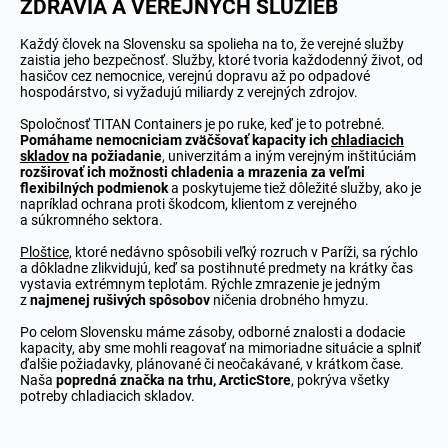
ZDRAVIA A VEREJNÝCH SLUŽIEB
Každý človek na Slovensku sa spolieha na to, že verejné služby
zaistia jeho bezpečnosť. Služby, ktoré tvoria každodenný život, od
hasičov cez nemocnice, verejnú dopravu až po odpadové
hospodárstvo, si vyžadujú miliardy z verejných zdrojov.
Spoločnosť TITAN Containers je po ruke, keď je to potrebné.
Pomáhame nemocniciam zväčšovať kapacity ich
chladiacich
skladov
na požiadanie
, univerzitám a iným verejným inštitúciám
rozširovať ich možnosti chladenia a mrazenia za veľmi
flexibilných podmienok
a poskytujeme tiež dôležité služby, ako je
napríklad ochrana proti škodcom, klientom z verejného
a súkromného sektora.
Ploštice,
ktoré nedávno spôsobili veľký rozruch v Paríži, sa rýchlo
a dôkladne zlikvidujú, keď sa postihnuté predmety na krátky čas
vystavia extrémnym teplotám. Rýchle zmrazenie je jedným
z
najmenej rušivých spôsobov
ničenia drobného hmyzu.
Po celom Slovensku máme zásoby, odborné znalosti a dodacie
kapacity, aby sme mohli reagovať na mimoriadne situácie a splniť
ďalšie požiadavky, plánované či neočakávané, v krátkom čase.
Naša
popredná značka na trhu, ArcticStore
, pokrýva všetky
potreby chladiacich skladov.