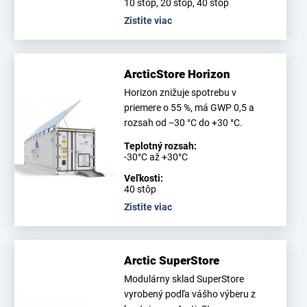
10 stôp, 20 stôp, 40 stôp
Zistite viac
ArcticStore Horizon
Horizon znižuje spotrebu v
priemere o 55 %, má GWP 0,5 a
rozsah od −30 °C do +30 °C.
Teplotný rozsah:
-30°C až +30°C
Veľkosti:
40 stôp
Zistite viac
Arctic SuperStore
Modulárny sklad SuperStore
vyrobený podľa vášho výberu z