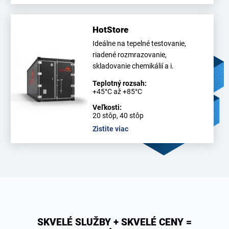
HotStore
Ideálne na tepelné testovanie,
riadené rozmrazovanie,
skladovanie chemikálií a i.
Teplotný rozsah:
+45°C až +85°C
Veľkosti:
20 stôp, 40 stôp
Zistite viac
SKVELÉ SLUŽBY + SKVELÉ CENY =