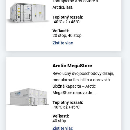
kontajnerov ArcticStore a
ArcticBlast.
Teplotný rozsah:
-40°C až +45°C
Veľkosti:
20 stôp, 40 stôp
Zistite viac
Arctic MegaStore
Revolučný dvojposchodový dizajn,
modulárna flexibilita a obrovská
úložná kapacita – Arctic
MegaStore nanovo de…
Teplotný rozsah:
-40°C až +45°C
Veľkosti:
40 stôp
Zistite viac