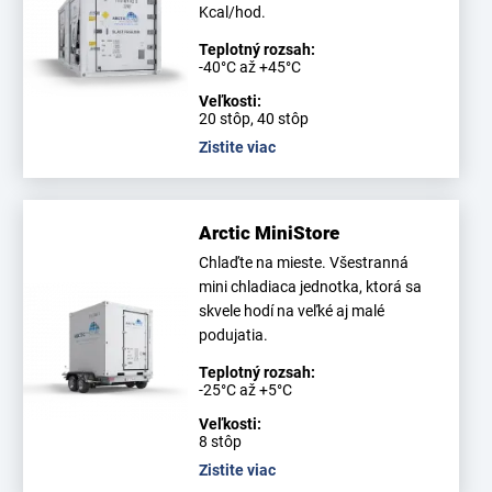
Kcal/hod.
Teplotný rozsah:
-40°C až +45°C
Veľkosti:
20 stôp, 40 stôp
Zistite viac
Arctic MiniStore
Chlaďte na mieste. Všestranná
mini chladiaca jednotka, ktorá sa
skvele hodí na veľké aj malé
podujatia.
Teplotný rozsah:
-25°C až +5°C
Veľkosti:
8 stôp
Zistite viac