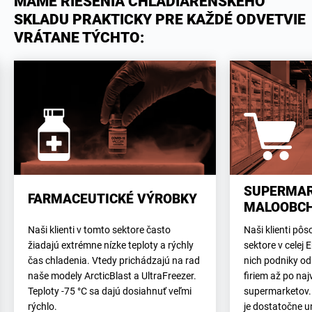
MÁME RIEŠENIA CHLADIARENSKÉHO
SKLADU PRAKTICKY PRE KAŽDÉ ODVETVIE
VRÁTANE TÝCHTO:
SUPERMAR
FARMACEUTICKÉ VÝROBKY
MALOOBC
Naši klienti v tomto sektore často
Naši klienti p
žiadajú extrémne nízke teploty a rýchly
sektore v celej 
čas chladenia. Vtedy prichádzajú na rad
nich podniky od
naše modely ArcticBlast a UltraFreezer.
firiem až po naj
Teploty -75 °C sa dajú dosiahnuť veľmi
supermarketov.
rýchlo.
je dostatočne u