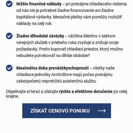
Nižšie finančné náklady
– pri prenájme chladiaceho riešenia
od nás nie je potrebné žiadne financovanie ani žiadne
kapitálové výdavky. Mesačné platby vám pomôžu rozložiť
náklady na celý rok.
Žiadne dlhodobé záväzky
– väčšina klientov v sektore
verejných služieb v priebehu roka zvyšuje a znižuje svoje
požiadavky. Prečo kupovať chladiaci priestor, ktorý možno
nebudete potrebovať na dlhšie obdobie?
Maximálna doba prevádzkyschopnosti
– všetky naše
chladiace jednotky ArcticStore majú počas prenájmu
zabezpečenú nepretržitú asistenčnú službu.
Objednajte si teraz a získajte
rýchle a efektívne doručenie
po celej
krajine.
ZÍSKAŤ CENOVÚ PONUKU