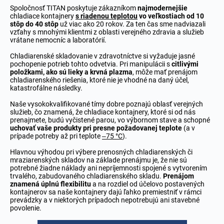
Spoločnosť TITAN poskytuje zákazníkom
najmodernejšie
chladiace kontajnery
s riadenou teplotou
vo veľkostiach od 10
stôp do 40 stôp
už viac ako 20 rokov. Za ten čas sme nadviazali
vzťahy s mnohými klientmi z oblasti verejného zdravia a služieb
vrátane nemocníc a laboratórií.
Chladiarenské skladovanie v zdravotníctve si vyžaduje jasné
pochopenie potrieb tohto odvetvia. Pri manipulácii s
citlivými
položkami, ako sú lieky a krvná plazma
, môže mať prenájom
chladiarenského riešenia, ktoré nie je vhodné na daný účel,
katastrofálne následky.
Naše vysokokvalifikované tímy dobre poznajú oblasť verejných
služieb, čo znamená, že chladiace kontajnery, ktoré si od nás
prenajmete, budú vyčistené parou, vo výbornom stave a schopné
uchovať vaše produkty pri presne požadovanej teplote
(a v
prípade potreby až pri teplote
–75 °C
).
Hlavnou výhodou pri výbere prenosných chladiarenských či
mraziarenských skladov na základe prenájmu je, že nie sú
potrebné žiadne náklady ani nepríjemnosti spojené s vytvorením
trvalého, zabudovaného chladiarenského skladu.
Prenájom
znamená úplnú flexibilitu
a na rozdiel od účelovo postavených
kontajnerov sa naše kontajnery dajú ľahko premiestniť v rámci
prevádzky a v niektorých prípadoch nepotrebujú ani stavebné
povolenie.