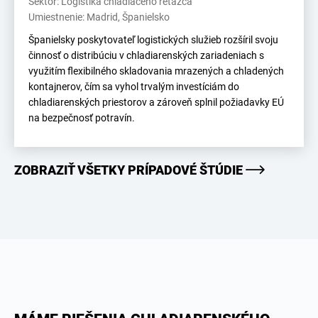
Sektor: Logistika chladiaceho reťazca
Umiestnenie: Madrid, Španielsko
Španielsky poskytovateľ logistických služieb rozšíril svoju
činnosť o distribúciu v chladiarenských zariadeniach s
využitím flexibilného skladovania mrazených a chladených
kontajnerov, čím sa vyhol trvalým investíciám do
chladiarenských priestorov a zároveň splnil požiadavky EÚ
na bezpečnosť potravín.
ZOBRAZIŤ VŠETKY PRÍPADOVÉ ŠTÚDIE