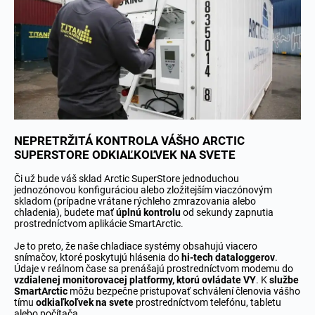
NEPRETRŽITÁ KONTROLA VÁŠHO ARCTIC
SUPERSTORE ODKIAĽKOĽVEK NA SVETE
Či už bude váš sklad Arctic SuperStore jednoduchou
jednozónovou konfiguráciou alebo zložitejším viaczónovým
skladom (prípadne vrátane rýchleho zmrazovania alebo
chladenia), budete mať
úplnú kontrolu
od sekundy zapnutia
prostredníctvom aplikácie SmartArctic.
Je to preto, že naše chladiace systémy obsahujú viacero
snímačov, ktoré poskytujú hlásenia do
hi-tech dataloggerov
.
Údaje v reálnom čase sa prenášajú prostredníctvom modemu do
vzdialenej monitorovacej platformy, ktorú ovládate VY
. K
službe
SmartArctic
môžu bezpečne pristupovať schválení členovia vášho
tímu
odkiaľkoľvek na svete
prostredníctvom telefónu, tabletu
alebo počítača.