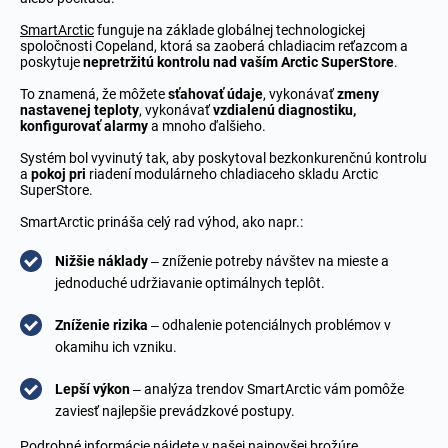
SmartArctic
funguje na základe globálnej technologickej
spoločnosti Copeland, ktorá sa zaoberá chladiacim reťazcom a
poskytuje
nepretržitú kontrolu nad vaším Arctic SuperStore
.
To znamená, že môžete
sťahovať údaje
, vykonávať
zmeny
nastavenej teploty
, vykonávať
vzdialenú diagnostiku,
konfigurovať alarmy
a mnoho ďalšieho.
Systém bol vyvinutý tak, aby poskytoval bezkonkurenčnú kontrolu
a
pokoj pri
riadení modulárneho chladiaceho skladu Arctic
SuperStore.
SmartArctic prináša celý rad výhod, ako napr.:
Nižšie náklady
– zníženie potreby návštev na mieste a
jednoduché udržiavanie optimálnych teplôt.
Zníženie rizika
– odhalenie potenciálnych problémov v
okamihu ich vzniku.
Lepší výkon
– analýza trendov SmartArctic vám pomôže
zaviesť najlepšie prevádzkové postupy.
Podrobné informácie nájdete v našej najnovšej
brožúre
.