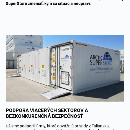
SuperStore zmenšiť, kým sa situácia neupraví
.
PODPORA VIACERÝCH SEKTOROV A
BEZKONKURENČNÁ BEZPEČNOSŤ
Už sme podporili firmy, ktoré dovážajú prísady z Talianska,