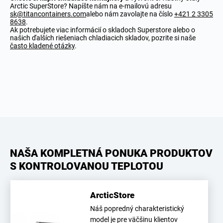
Arctic SuperStore? Napíšte nám na e-mailovú adresu
sk@titancontainers.com
alebo nám zavolajte na číslo
+421 2 3305
8638
.
Ak potrebujete viac informácií o skladoch Superstore alebo o
našich ďalších riešeniach chladiacich skladov, pozrite si naše
často kladené otázky
.
NAŠA KOMPLETNÁ PONUKA PRODUKTOV
S KONTROLOVANOU TEPLOTOU
ArcticStore
Náš popredný charakteristický
model je pre väčšinu klientov