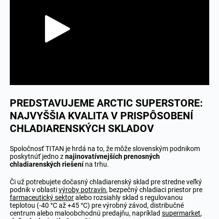
PREDSTAVUJEME ARCTIC SUPERSTORE:
NAJVYŠŠIA KVALITA V PRISPÔSOBENÍ
CHLADIARENSKÝCH SKLADOV
Spoločnosť TITAN je hrdá na to, že môže slovenským podnikom
poskytnúť jedno z
najinovatívnejších prenosných
chladiarenských riešení
na trhu.
Či už potrebujete dočasný chladiarenský sklad pre stredne veľký
podnik v oblasti
výroby potravín
, bezpečný chladiaci priestor pre
farmaceutický sektor
alebo rozsiahly sklad s regulovanou
teplotou (-40 °C až +45 °C) pre výrobný závod, distribučné
centrum alebo maloobchodnú predajňu, napríklad
supermarket
,