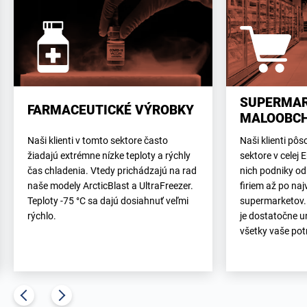
SUPERMAR
FARMACEUTICKÉ VÝROBKY
MALOOBC
Naši klienti v tomto sektore často
Naši klienti p
žiadajú extrémne nízke teploty a rýchly
sektore v celej 
čas chladenia. Vtedy prichádzajú na rad
nich podniky od
naše modely ArcticBlast a UltraFreezer.
firiem až po naj
Teploty -75 °C sa dajú dosiahnuť veľmi
supermarketov.
rýchlo.
je dostatočne u
všetky vaše pot