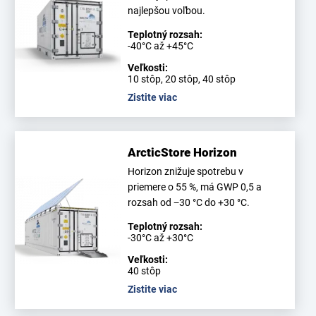
najlepšou voľbou.
Teplotný rozsah:
-40°C až +45°C
Veľkosti:
10 stôp, 20 stôp, 40 stôp
Zistite viac
ArcticStore Horizon
Horizon znižuje spotrebu v
priemere o 55 %, má GWP 0,5 a
rozsah od −30 °C do +30 °C.
Teplotný rozsah:
-30°C až +30°C
Veľkosti:
40 stôp
Zistite viac