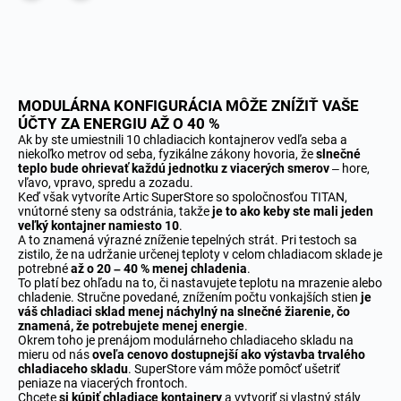
MODULÁRNA KONFIGURÁCIA MÔŽE ZNÍŽIŤ VAŠE
ÚČTY ZA ENERGIU AŽ O 40 %
Ak by ste umiestnili 10 chladiacich kontajnerov vedľa seba a
niekoľko metrov od seba, fyzikálne zákony hovoria, že
slnečné
teplo bude ohrievať každú jednotku z viacerých smerov
– hore,
vľavo, vpravo, spredu a zozadu.
Keď však vytvoríte Artic SuperStore so spoločnosťou TITAN,
vnútorné steny sa odstránia, takže
je to ako keby ste mali jeden
veľký kontajner namiesto 10
.
A to znamená výrazné zníženie tepelných strát. Pri testoch sa
zistilo, že na udržanie určenej teploty v celom chladiacom sklade je
potrebné
až o 20 – 40 % menej chladenia
.
To platí bez ohľadu na to, či nastavujete teplotu na mrazenie alebo
chladenie. Stručne povedané, znížením počtu vonkajších stien
je
váš chladiaci sklad menej náchylný na slnečné žiarenie, čo
znamená, že potrebujete menej energie
.
Okrem toho je prenájom modulárneho chladiaceho skladu na
mieru od nás
oveľa cenovo dostupnejší ako výstavba trvalého
chladiaceho skladu
. SuperStore vám môže pomôcť ušetriť
peniaze na viacerých frontoch.
Chcete
si kúpiť chladiace kontajnery
a vytvoriť si vlastný stály