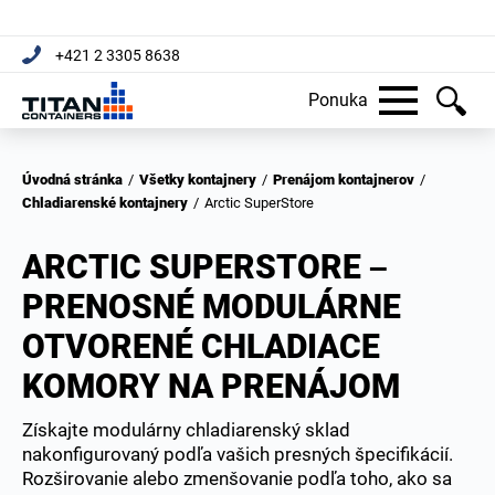
+421 2 3305 8638
Ponuka
Úvodná stránka
/
Všetky kontajnery
/
Prenájom kontajnerov
/
Chladiarenské kontajnery
/
Arctic SuperStore
ARCTIC SUPERSTORE –
PRENOSNÉ MODULÁRNE
OTVORENÉ CHLADIACE
KOMORY NA PRENÁJOM
Získajte modulárny chladiarenský sklad
nakonfigurovaný podľa vašich presných špecifikácií.
Rozširovanie alebo zmenšovanie podľa toho, ako sa