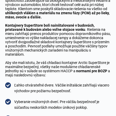
spoločnosti zaoberajúce sa biologickými a medicínskymi vedami a
výrobcov automobilov, ktorí chceli testovať celé autá pri nízkej
teplote. Klientom sme poskytli skladovacie riešenia na všetko od
uhlíkových vlákien a materiálu na zmenu fázy (PCM) až po lieky,
mäso, ovocie a ďalšie.
Kontajnery SuperStore boli nainštalované v budovách,
pristavané k budovám alebo voľne stojace vonku
. Riešenia na
mieru zahŕňajú prenos produktov pomocou dopravníkového pásu,
umiestnenie vo výške nakladacej rampy a dokážeme dokonca
vytvoriť dvojpodlažné skladové kontajnery SuperStore s prízemím
a poschodím. Pevnosť podlahy umožňuje použitie väčšiny typov
vnútorných mechanických zariadení na manipuláciu s
materiálom.
Aby ste mali istotu, že váš chladiaci kontajner Arctic SuperStore je
maximálne bezpečný, všetky naše modulárne chladiarenské
jednotky sú v súlade so systémom HACCP a
normami pre BOZP
a
majú nasledovnú výbavu:
Ľahko otvárateľné dvere. Väčšie inštalácie zahŕňajú viacero
východov pre požiarnu bezpečnosť.
Vyberanie vnútorných dverí. Pre väčšiu bezpečnosť je
súčasťou neskorších modelov únikový poklop.