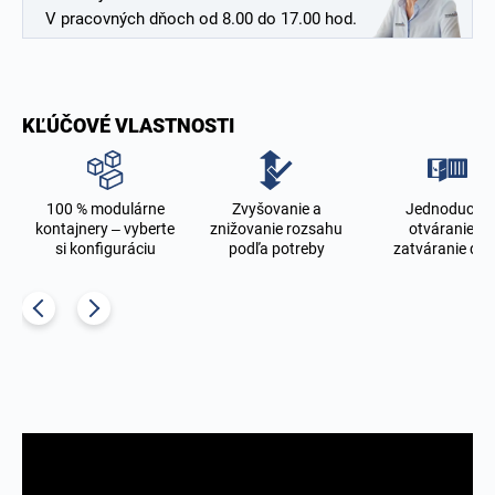
V pracovných dňoch od 8.00 do 17.00 hod.
KĽÚČOVÉ VLASTNOSTI
100 % modulárne
Zvyšovanie a
Jednoduché
d
kontajnery – vyberte
znižovanie rozsahu
otváranie a
si konfiguráciu
podľa potreby
zatváranie dve