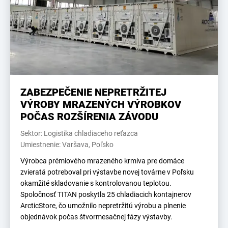
ZABEZPEČENIE NEPRETRŽITEJ
VÝROBY MRAZENÝCH VÝROBKOV
POČAS ROZŠÍRENIA ZÁVODU
Sektor: Logistika chladiaceho reťazca
Umiestnenie: Varšava, Poľsko
Výrobca prémiového mrazeného krmiva pre domáce
zvieratá potreboval pri výstavbe novej továrne v Poľsku
okamžité skladovanie s kontrolovanou teplotou.
Spoločnosť TITAN poskytla 25 chladiacich kontajnerov
ArcticStore, čo umožnilo nepretržitú výrobu a plnenie
objednávok počas štvormesačnej fázy výstavby.