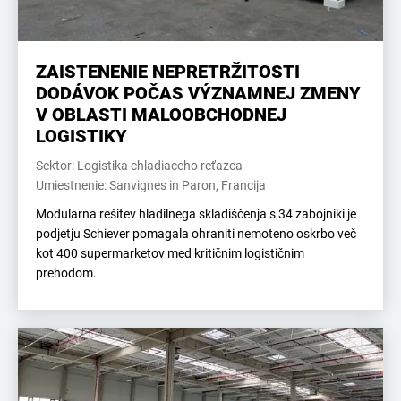
ZAISTENENIE NEPRETRŽITOSTI
DODÁVOK POČAS VÝZNAMNEJ ZMENY
V OBLASTI MALOOBCHODNEJ
LOGISTIKY
Sektor: Logistika chladiaceho reťazca
Umiestnenie: Sanvignes in Paron, Francija
Modularna rešitev hladilnega skladiščenja s 34 zabojniki je
podjetju Schiever pomagala ohraniti nemoteno oskrbo več
kot 400 supermarketov med kritičnim logističnim
prehodom.