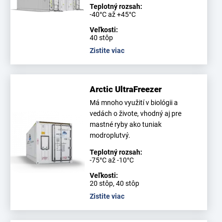
Teplotný rozsah:
-40°C až +45°C
Veľkosti:
40 stôp
Zistite viac
Arctic UltraFreezer
Má mnoho využití v biológii a
vedách o živote, vhodný aj pre
mastné ryby ako tuniak
modroplutvý.
Teplotný rozsah:
-75°C až -10°C
Veľkosti:
20 stôp, 40 stôp
Zistite viac