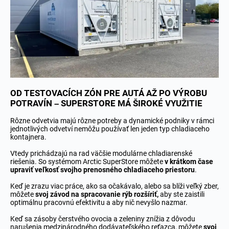
OD TESTOVACÍCH ZÓN PRE AUTÁ AŽ PO VÝROBU
POTRAVÍN – SUPERSTORE MÁ ŠIROKÉ VYUŽITIE
Rôzne odvetvia majú rôzne potreby a dynamické podniky v rámci
jednotlivých odvetví nemôžu používať len jeden typ chladiaceho
kontajnera.
Vtedy prichádzajú na rad väčšie modulárne chladiarenské
riešenia. So systémom Arctic SuperStore môžete
v krátkom čase
upraviť veľkosť svojho prenosného chladiaceho priestoru
.
Keď je zrazu viac práce, ako sa očakávalo, alebo sa blíži veľký zber,
môžete
svoj závod na spracovanie rýb rozšíriť,
aby ste zaistili
optimálnu pracovnú efektivitu a aby nič nevyšlo nazmar.
Keď sa zásoby čerstvého ovocia a zeleniny znížia z dôvodu
narušenia medzinárodného dodávateľského reťazca, môžete
svoj