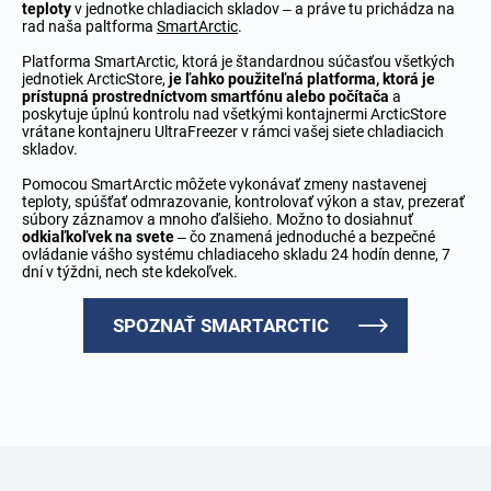
teploty
v jednotke chladiacich skladov – a práve tu prichádza na
rad naša paltforma
SmartArctic
.
Platforma SmartArctic, ktorá je štandardnou súčasťou všetkých
jednotiek ArcticStore,
je ľahko použiteľná platforma, ktorá je
prístupná prostredníctvom smartfónu alebo počítača
a
poskytuje úplnú kontrolu nad všetkými kontajnermi ArcticStore
vrátane kontajneru UltraFreezer v rámci vašej siete chladiacich
skladov.
Pomocou SmartArctic môžete vykonávať zmeny nastavenej
teploty, spúšťať odmrazovanie, kontrolovať výkon a stav, prezerať
súbory záznamov a mnoho ďalšieho. Možno to dosiahnuť
odkiaľkoľvek na svete
– čo znamená jednoduché a bezpečné
ovládanie vášho systému chladiaceho skladu 24 hodín denne, 7
dní v týždni, nech ste kdekoľvek.
SPOZNAŤ SMARTARCTIC