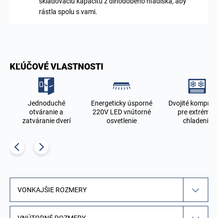
skladovaciu kapacitu z dlhodobého hľadiska, aby
rástla spolu s vami.
KĽÚČOVÉ VLASTNOSTI
Jednoduché
Energeticky úsporné
Dvojité kompres
d
otváranie a
220V LED vnútorné
pre extrémne
zatváranie dverí
osvetlenie
chladenie
VONKAJŠIE ROZMERY
VNÚTORNÉ ROZMERY