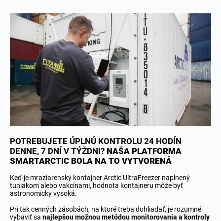
POTREBUJETE ÚPLNÚ KONTROLU 24 HODÍN
DENNE, 7 DNÍ V TÝŽDNI?
NAŠA PLATFORMA
SMARTARCTIC BOLA NA TO VYTVORENÁ
Keď je mraziarenský kontajner Arctic UltraFreezer naplnený
tuniakom alebo vakcínami, hodnota kontajneru môže byť
astronomicky vysoká.
Pri tak cenných zásobách, na ktoré treba dohliadať, je rozumné
vybaviť sa
najlepšou možnou metódou monitorovania a kontroly