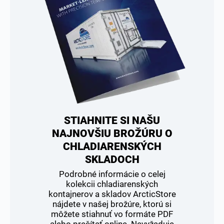
STIAHNITE SI NAŠU
NAJNOVŠIU BROŽÚRU O
CHLADIARENSKÝCH
SKLADOCH
Podrobné informácie o celej
kolekcii chladiarenských
kontajnerov a skladov ArcticStore
nájdete v našej brožúre, ktorú si
môžete stiahnuť vo formáte PDF
alebo prečítať online. Nevyžaduje