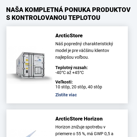
NAŠA KOMPLETNÁ PONUKA PRODUKTOV
S KONTROLOVANOU TEPLOTOU
ArcticStore
Náš popredný charakteristický
model je pre väčšinu klientov
najlepšou voľbou.
Teplotný rozsah:
-40°C až +45°C
Veľkosti:
10 stôp, 20 stôp, 40 stôp
Zistite viac
ArcticStore Horizon
Horizon znižuje spotrebu v
priemere o 55 %, má GWP 0,5 a