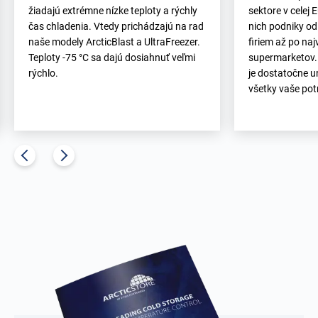
žiadajú extrémne nízke teploty a rýchly
sektore v celej 
čas chladenia. Vtedy prichádzajú na rad
nich podniky od
naše modely ArcticBlast a UltraFreezer.
firiem až po naj
Teploty -75 °C sa dajú dosiahnuť veľmi
supermarketov.
rýchlo.
je dostatočne u
všetky vaše pot