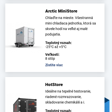
Arctic MiniStore
Chlaďte na mieste. Všestranná
mini chladiaca jednotka, ktorá sa
skvele hodí na veľké aj malé
podujatia.
Teplotný rozsah:
-25°C až +5°C
Veľkosti:
8 stôp
Zistite viac
HotStore
Ideálne na tepelné testovanie,
riadené rozmrazovanie,
skladovanie chemikálií a i.
Teplotný rozsah: