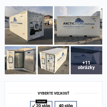
+11
obrázky
VYBERTE VEĽKOSŤ
20 stôp
40 stôp