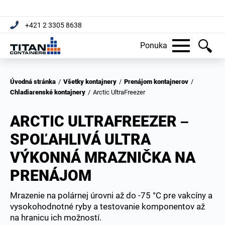
+421 2 3305 8638
Ponuka
Úvodná stránka
/
Všetky kontajnery
/
Prenájom kontajnerov
/
Chladiarenské kontajnery
/
Arctic UltraFreezer
ARCTIC ULTRAFREEZER –
SPOĽAHLIVÁ ULTRA
VÝKONNÁ MRAZNIČKA NA
PRENÁJOM
Mrazenie na polárnej úrovni až do -75 °C pre vakcíny a
vysokohodnotné ryby a testovanie komponentov až
na hranicu ich možností.