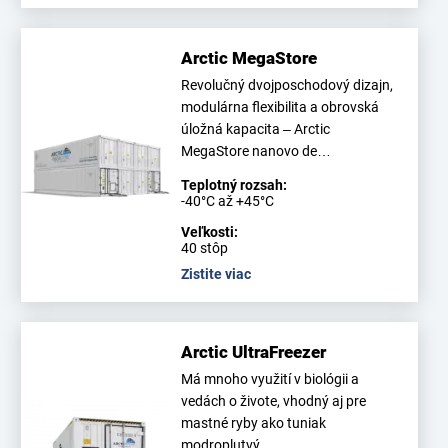
Arctic MegaStore
Revolučný dvojposchodový dizajn,
modulárna flexibilita a obrovská
úložná kapacita – Arctic
MegaStore nanovo de…
Teplotný rozsah:
-40°C až +45°C
Veľkosti:
40 stôp
Zistite viac
Arctic UltraFreezer
Má mnoho využití v biológii a
vedách o živote, vhodný aj pre
mastné ryby ako tuniak
modroplutvý.