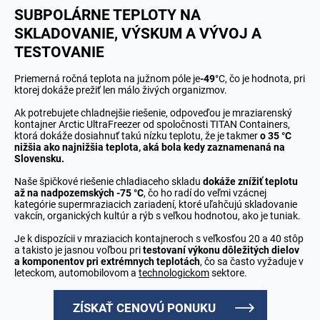
SUBPOLÁRNE TEPLOTY NA
SKLADOVANIE, VÝSKUM A VÝVOJ A
TESTOVANIE
Priemerná ročná teplota na južnom póle je
-49
°C, čo je hodnota, pri
ktorej dokáže prežiť len málo živých organizmov.
Ak potrebujete chladnejšie riešenie, odpoveďou je mraziarenský
kontajner Arctic UltraFreezer od spoločnosti TITAN Containers,
ktorá dokáže dosiahnuť takú nízku teplotu, že je takmer
o 35 °C
nižšia ako najnižšia teplota, aká bola kedy zaznamenaná na
Slovensku.
Naše špičkové riešenie chladiaceho skladu
dokáže znížiť teplotu
až na nadpozemských -75 °C
, čo ho radí do veľmi vzácnej
kategórie supermraziacich zariadení, ktoré uľahčujú skladovanie
vakcín, organických kultúr a rýb s veľkou hodnotou, ako je tuniak.
Je k dispozícii v mraziacich kontajneroch s veľkosťou 20 a 40 stôp
a takisto je jasnou voľbou pri
testovaní výkonu dôležitých dielov
a komponentov pri extrémnych teplotách
, čo sa často vyžaduje v
leteckom, automobilovom a
technologickom
sektore.
ZÍSKAŤ CENOVÚ PONUKU