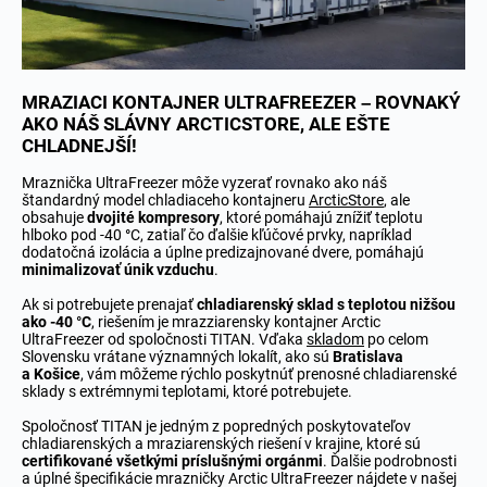
MRAZIACI KONTAJNER ULTRAFREEZER – ROVNAKÝ
AKO NÁŠ SLÁVNY ARCTICSTORE, ALE EŠTE
CHLADNEJŠÍ!
Mraznička UltraFreezer môže vyzerať rovnako ako náš
štandardný model chladiaceho kontajneru
ArcticStore
, ale
obsahuje
dvojité kompresory
, ktoré pomáhajú znížiť teplotu
hlboko pod -40
°
C, zatiaľ čo ďalšie kľúčové prvky, napríklad
dodatočná izolácia a úplne predizajnované dvere, pomáhajú
minimalizovať únik vzduchu
.
Ak si potrebujete prenajať
chladiarenský sklad s teplotou nižšou
ako -40 °C
, riešením je mrazziarensky kontajner Arctic
UltraFreezer od spoločnosti TITAN. Vďaka
skladom
po celom
Slovensku vrátane významných lokalít, ako sú
Bratislava
a Košice
, vám môžeme rýchlo poskytnúť prenosné chladiarenské
sklady s extrémnymi teplotami, ktoré potrebujete.
Spoločnosť TITAN je jedným z popredných poskytovateľov
chladiarenských a mraziarenských riešení v krajine, ktoré sú
certifikované všetkými príslušnými orgánmi
. Ďalšie podrobnosti
a úplné špecifikácie mrazničky Arctic UltraFreezer nájdete v našej