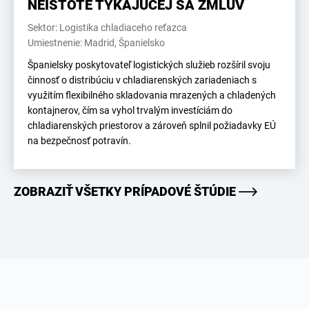
NEISTOTE TÝKAJÚCEJ SA ZMLÚV
Sektor: Logistika chladiaceho reťazca
Umiestnenie: Madrid, Španielsko
Španielsky poskytovateľ logistických služieb rozšíril svoju
činnosť o distribúciu v chladiarenských zariadeniach s
využitím flexibilného skladovania mrazených a chladených
kontajnerov, čím sa vyhol trvalým investíciám do
chladiarenských priestorov a zároveň splnil požiadavky EÚ
na bezpečnosť potravín.
ZOBRAZIŤ VŠETKY PRÍPADOVÉ ŠTÚDIE