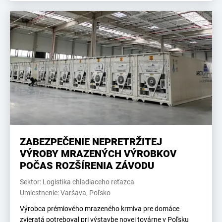
ZABEZPEČENIE NEPRETRŽITEJ
VÝROBY MRAZENÝCH VÝROBKOV
POČAS ROZŠÍRENIA ZÁVODU
Sektor: Logistika chladiaceho reťazca
Umiestnenie: Varšava, Poľsko
Výrobca prémiového mrazeného krmiva pre domáce
zvieratá potreboval pri výstavbe novej továrne v Poľsku