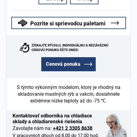
Pozrite si sprievodcu paletami
ZÍSKAJTE RÝCHLU, INDIVIDUÁLNU A NEZÁVÄZNÚ
CENOVÚ PONUKU EŠTE DNES!
Cenová ponuka
S týmto výkonným modelom, ktorý je vhodný na
skladovanie mastných rýb a vakcín, dosiahnete
extrémne nízke teploty až do -75 ℃.
Kontaktovať odborníka na chladiace
sklady a chladiarenské riešenia
Zavolajte nám na:
+421 2 3305 8638
V pracovných dňoch od 8.00 do 17.00 hod.