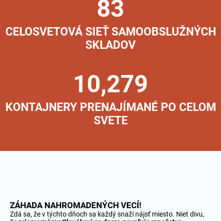
83
CELOSVETOVÁ SIEŤ SAMOOBSLUŽNÝCH
SKLADOV
10,279
KONTAJNERY PRENAJÍMANÉ PO CELOM
SVETE
ZÁHADA NAHROMADENÝCH VECÍ!
Zdá sa, že v týchto dňoch sa každý snaží nájsť miesto. Niet divu,