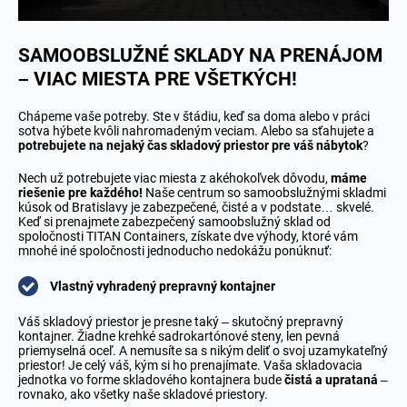
SAMOOBSLUŽNÉ SKLADY NA PRENÁJOM
– VIAC MIESTA PRE VŠETKÝCH!
Chápeme vaše potreby. Ste v štádiu, keď sa doma alebo v práci
sotva hýbete kvôli nahromadeným veciam. Alebo sa sťahujete a
potrebujete na nejaký čas skladový priestor pre váš nábytok
?
Nech už potrebujete viac miesta z akéhokoľvek dôvodu,
máme
riešenie pre každého!
Naše centrum so samoobslužnými skladmi
kúsok od Bratislavy je zabezpečené, čisté a v podstate… skvelé.
Keď si prenajmete zabezpečený samoobslužný sklad od
spoločnosti TITAN Containers, získate dve výhody, ktoré vám
mnohé iné spoločnosti jednoducho nedokážu ponúknuť:
Vlastný vyhradený prepravný kontajner
Váš skladový priestor je presne taký – skutočný prepravný
kontajner. Žiadne krehké sadrokartónové steny, len pevná
priemyselná oceľ. A nemusíte sa s nikým deliť o svoj uzamykateľný
priestor! Je celý váš, kým si ho prenajímate. Vaša skladovacia
jednotka vo forme skladového kontajnera bude
čistá a uprataná
–
rovnako, ako všetky naše skladové priestory.