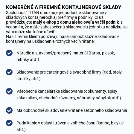
KOMERČNÉ A FIREMNÉ KONTAJNEROVÉ SKLADY
Spoločnosť TITAN umožňuje jednoduché skladovanie v
skladových kontajneroch aj pre firmy a podniky. Či už
prevádzkujete
malý e-shop z domu alebo oveľa väčší podnik
, s
vedomím, že máte zabezpečenú skladovaciu jednotku nablízku, sa
vám môže skutočne uľaviť.
Naši firemní klienti používajú naše samoobslužné skladovacie
kontajnery na uskladnenie rôznych vecí vrátane:
Náradie a stavebný/pracovný materiál (farba, piesok,
rebríky atď.)
Skladovanie pre cateringové a svadobné firmy (riad, stoly,
stoličky atď.)
Všeobecné kancelárske skladovanie (dokumenty, spisy
zákazníkov, obchodné záznamy, náhradný nábytok atď.)
Maloobchodné skladovanie vrátane sezónneho skladovania
Podnikanie v oblasti trávenia voľného času (kanoe, bicykle
atď.)