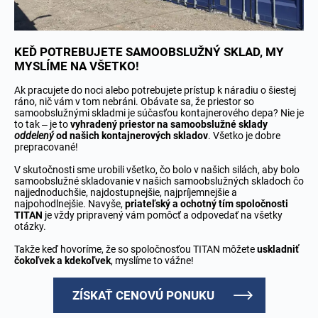
KEĎ POTREBUJETE SAMOOBSLUŽNÝ SKLAD, MY
MYSLÍME NA VŠETKO!
Ak pracujete do noci alebo potrebujete prístup k náradiu o šiestej
ráno, nič vám v tom nebráni. Obávate sa, že priestor so
samoobslužnými skladmi je súčasťou kontajnerového depa? Nie je
to tak – je to
vyhradený priestor na samoobslužné sklady
oddelený
od našich kontajnerových skladov
. Všetko je dobre
prepracované!
V skutočnosti sme urobili všetko, čo bolo v našich silách, aby bolo
samoobslužné skladovanie v našich samoobslužných skladoch čo
najjednoduchšie, najdostupnejšie, najpríjemnejšie a
najpohodlnejšie. Navyše,
priateľský a ochotný tím spoločnosti
TITAN
je vždy pripravený vám pomôcť a odpovedať na všetky
otázky.
Takže keď hovoríme, že so spoločnosťou TITAN môžete
uskladniť
čokoľvek a kdekoľvek
, myslíme to vážne!
ZÍSKAŤ CENOVÚ PONUKU