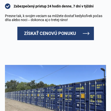
Zabezpečený prístup 24 hodín denne, 7 dní v týždni
Presne tak, k svojim veciam sa môžete dostať kedykoľvek počas
dňa alebo noci – dokonca aj o tretej ráno!
ZÍSKAŤ CENOVÚ PONUKU