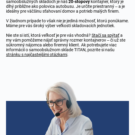
samoobslužných skladoch je náš
20-stopový
kontajner, ktorý je
dlhý približne ako polovica autobusu. Je určite priestranný – a je
ideálny pre väčšinu sťahovaní domov a potrieb malých firiem.
V žiadnom prípade to však nie je jediná možnosť, ktorú ponúkame.
Máme pre vás široký výber veľkostí skladovacích jednotiek.
Nie ste si istí, ktorá veľkosť je pre vás vhodná?
Stačí sa spýtať
a
my vám pomôžeme nájsť správny rozmer kontajnerov – či už ste
súkromný nájomca alebo firemný klient. Ak potrebujete viac
informácií o samoobslužnom sklade TITAN, pozrite si našu
stránku s najčastejšími otázkami
.