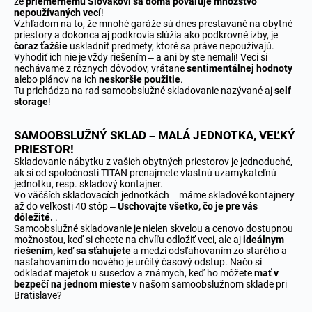
že
priemernému Slovákovi sa doma povaľuje množstvo
nepoužívaných vecí
!
Vzhľadom na to, že mnohé garáže sú dnes prestavané na obytné
priestory a dokonca aj podkrovia slúžia ako podkrovné izby, je
čoraz ťažšie
uskladniť predmety, ktoré sa práve nepoužívajú.
Vyhodiť ich nie je vždy riešením – a ani by ste nemali! Veci si
nechávame z rôznych dôvodov, vrátane
sentimentálnej
hodnoty
alebo plánov na ich
neskoršie použitie
.
Tu prichádza na rad samoobslužné skladovanie nazývané aj
self
storage
!
SAMOOBSLUŽNÝ SKLAD – MALÁ JEDNOTKA, VEĽKÝ
PRIESTOR!
Skladovanie nábytku z vašich obytných priestorov je jednoduché,
ak si od spoločnosti TITAN prenajmete vlastnú uzamykateľnú
jednotku, resp. skladový kontajner.
Vo väčších skladovacích jednotkách – máme skladové kontajnery
až do veľkosti 40 stôp –
Uschovajte všetko, čo je pre vás
dôležité.
.
Samoobslužné skladovanie je nielen skvelou a cenovo dostupnou
možnosťou, keď si chcete na chvíľu odložiť veci, ale aj
ideálnym
riešením, keď sa sťahujete
a medzi odsťahovaním zo starého a
nasťahovaním do nového je určitý časový odstup. Načo si
odkladať majetok u susedov a známych, keď ho môžete
mať v
bezpečí na jednom mieste
v našom samoobslužnom sklade pri
Bratislave?