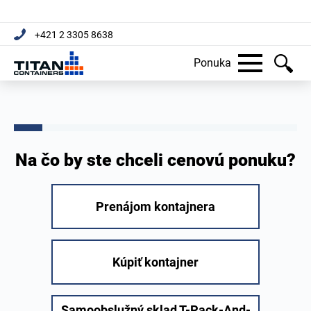
+421 2 3305 8638
Ponuka
Na čo by ste chceli cenovú ponuku?
Prenájom kontajnera
Kúpiť kontajner
Samoobslužný sklad T-Pack-And-