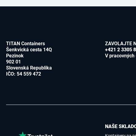
TITAN Containers
ZAVOLAJTE 
Šenkvická cesta 14Q
+421 2 3305 
Pezinok
V pracovných 
902 01
Slovenská Republika
IČO: 54 559 472
NAŠE SKLADO
Kontajnery na p