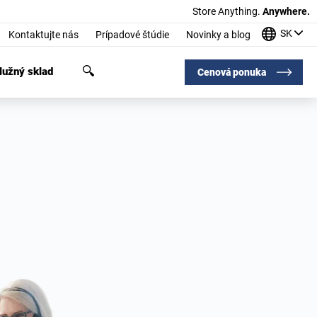
Store Anything.
Anywhere.
SK
Kontaktujte nás
Prípadové štúdie
Novinky a blog
užný sklad
Cenová ponuka