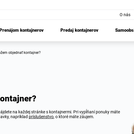
O nás
Prenájom kontajnerov
Predaj kontajnerov
Samoobsl
môžem objednať kontajner?
ontajner?
ájdete na každej stránke s kontajnermi. Pri vypĺňaní ponuky máte
avky, napríklad
príslušenstvo
, o ktoré máte záujem.