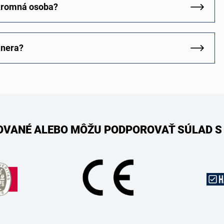
úkromná osoba?
jnera?
KOVANÉ ALEBO MÔŽU PODPOROVAŤ SÚLAD S