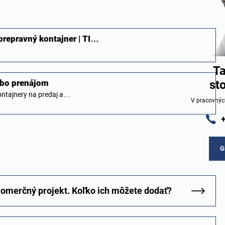
prepravný kontajner | TI…
Ta
st
lebo prenájom
kontajnery na predaj a…
V pracovnýc
G
komerčný projekt. Koľko ich môžete dodať?