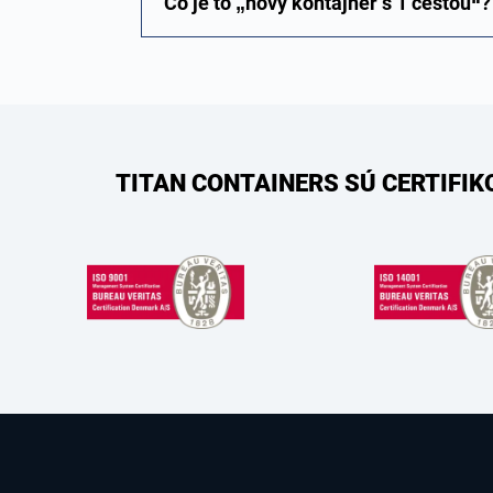
Čo je to „nový kontajner s 1 cestou“?
TITAN CONTAINERS SÚ CERTIFI