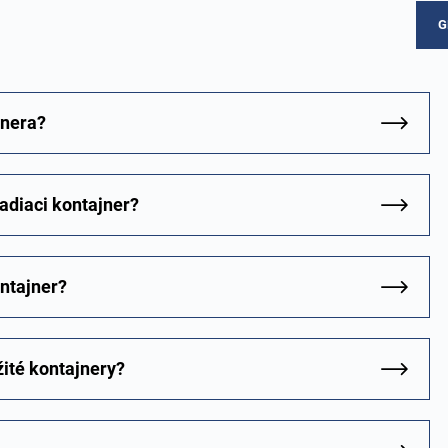
G
jnera?
adiaci kontajner?
ontajner?
ité kontajnery?