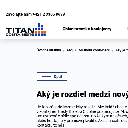
Zavolajte nám
+421 2 3305 8638
Chladiarenské kontajnery
Úvodná stránka
/
Faq
/
All about containers
/
Aký je
Späť
Aký je rozdiel medzi no
Je to v zásade kozmetický rozdiel. Aký imidž chcete
v kontajneri triedy B alebo C úplne postačujúce. Ak
umiestnené v sídle spoločnosti a všetkým na očiac
alebo kontajnery prémiovej kvality. Ak sa chcete doz
kontaktujte nás
.