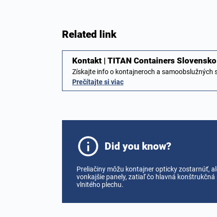
Related link
Kontakt | TITAN Containers Slovensko
Získajte info o kontajneroch a samoobslužných
Prečítajte si viac
Did you know?
Preliačiny môžu kontajner opticky zostarnúť, al
vonkajšie panely, zatiaľ čo hlavná konštrukčná
vlnitého plechu.