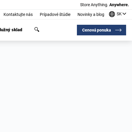
Store Anything.
Anywhere.
SK
Kontaktujte nás
Prípadové štúdie
Novinky a blog
užný sklad
Cenová ponuka