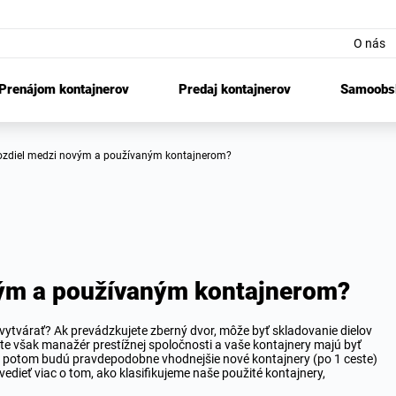
O nás
Prenájom kontajnerov
Predaj kontajnerov
Samoobsl
 rozdiel medzi novým a používaným kontajnerom?
vým a používaným kontajnerom?
 vytvárať? Ak prevádzkujete zberný dvor, môže byť skladovanie dielov
 ste však manažér prestížnej spoločnosti a vaše kontajnery majú byť
h, potom budú pravdepodobne vhodnejšie nové kontajnery (po 1 ceste)
vedieť viac o tom, ako klasifikujeme naše použité kontajnery,