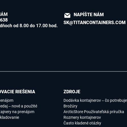
NÁM
NAPÍŠTE NÁM
8638
SK@TITANCONTAINERS.COM
dňoch od 8.00 do 17.00 hod.
VACIE RIEŠENIA
ZDROJE
renájom
Dodávka kontajnerov – čo potrebujet
edaj – nové a použité
Brožúry
tajnery na prenájom
ArcticStore Používateľská príručka
kladovanie
Rozmery kontajnerov
Často kladené otázky