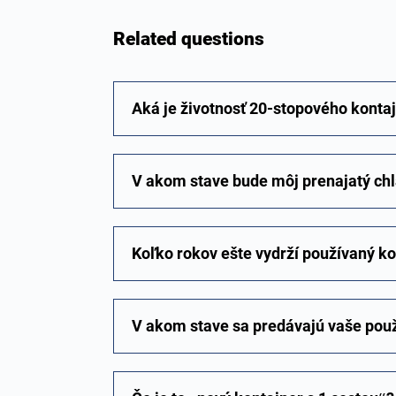
Related questions
Aká je životnosť 20-stopového konta
V akom stave bude môj prenajatý chl
Koľko rokov ešte vydrží používaný k
V akom stave sa predávajú vaše použ