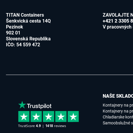
TITAN Containers
ZAVOLAJTE 
Šenkvická cesta 14Q
+421 2 3305 
Pezinok
V pracovných 
902 01
Slovenská Republika
IČO: 54 559 472
NAŠE SKLADO
Kontajnery na p
Kontajnery na pr
Chladiarske kon
Samoobslužné s