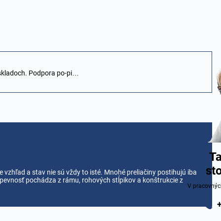
 skladoch. Podpora po-pi…
Ta
st
e vzhľad a stav nie sú vždy to isté. Mnohé preliačiny postihujú iba
 pevnosť pochádza z rámu, rohových stĺpikov a konštrukcie z
V pracovnýc