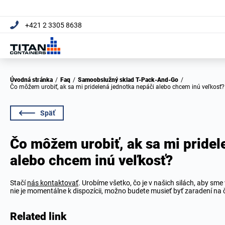
+421 2 3305 8638
Úvodná stránka
/
Faq
/
Samoobslužný sklad T-Pack-And-Go
/
Čo môžem urobiť, ak sa mi pridelená jednotka nepáči alebo chcem inú veľkosť?
Späť
Čo môžem urobiť, ak sa mi pridel
alebo chcem inú veľkosť?
Stačí
nás kontaktovať
. Urobíme všetko, čo je v našich silách, aby sme
nie je momentálne k dispozícii, možno budete musieť byť zaradení na č
Related link