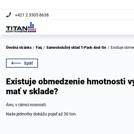
+421 2 3305 8638
Úvodná stránka
/
Faq
/
Samoobslužný sklad T-Pack-And-Go
/
Existuje obm
Späť
Existuje obmedzenie hmotnosti v
mať v sklade?
Áno, v rámci nosnosti.
Naše jednotky dokážu pojať až 30 ton.