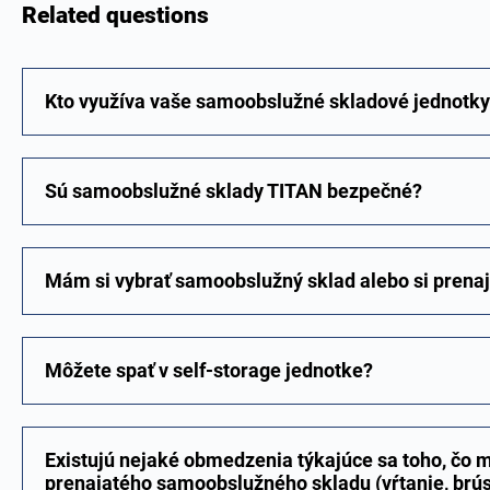
Related questions
Kto využíva vaše samoobslužné skladové jednotk
Sú samoobslužné sklady TITAN bezpečné?
Mám si vybrať samoobslužný sklad alebo si prena
Môžete spať v self-storage jednotke?
Existujú nejaké obmedzenia týkajúce sa toho, čo m
prenajatého samoobslužného skladu (vŕtanie, brúse