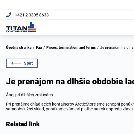
+421 2 3305 8638
Úvodná stránka
/
Faq
/
Prices, termination, and terms
/
Je prenájom na dlhš
Späť
Je prenájom na dlhšie obdobie la
Áno, pri dlhších zmluvách.
Pri prenájme chladiacich kontajnerov
ArcticStore
sme schopní ponúknuť
samoobslužný sklad
, ponúkame vám pri platbe na rok dopredu zľavu 
Related link