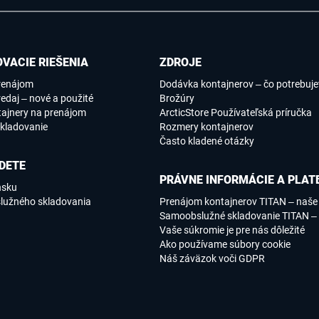
VACIE RIEŠENIA
ZDROJE
renájom
Dodávka kontajnerov – čo potrebujet
edaj – nové a použité
Brožúry
tajnery na prenájom
ArcticStore Používateľská príručka
kladovanie
Rozmery kontajnerov
Často kladené otázky
DETE
PRÁVNE INFORMÁCIE A PLAT
nsku
lužného skladovania
Prenájom kontajnerov TITAN – naš
Samoobslužné skladovanie TITAN –
Vaše súkromie je pre nás dôležité
Ako používame súbory cookie
Náš záväzok voči GDPR