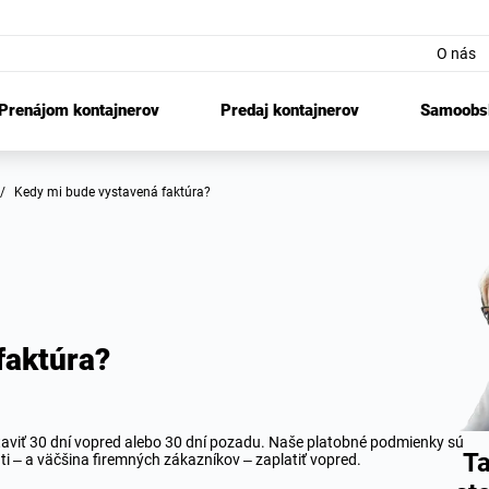
O nás
Prenájom kontajnerov
Predaj kontajnerov
Samoobsl
/
Kedy mi bude vystavená faktúra?
faktúra?
staviť 30 dní vopred alebo 30 dní pozadu. Naše platobné podmienky sú
Ta
ti – a väčšina firemných zákazníkov – zaplatiť vopred.