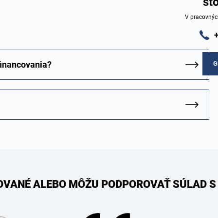
st
V pracovnýc
financovania?
G
KOVANÉ ALEBO MÔŽU PODPOROVAŤ SÚLAD S