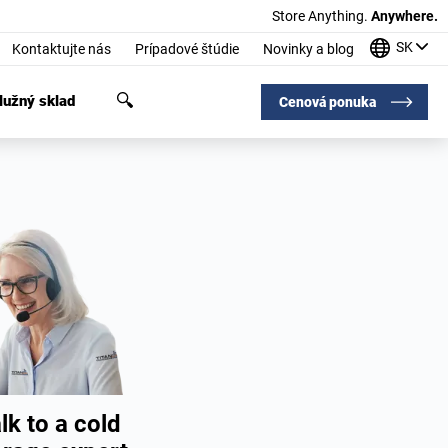
Store Anything.
Anywhere.
SK
Kontaktujte nás
Prípadové štúdie
Novinky a blog
užný sklad
Cenová ponuka
lk to a cold