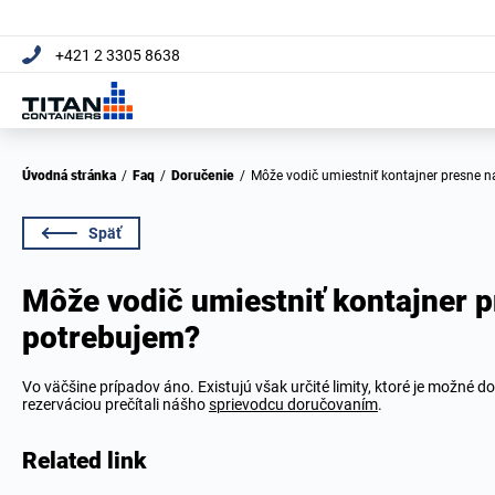
+421 2 3305 8638
Úvodná stránka
/
Faq
/
Doručenie
/
Môže vodič umiestniť kontajner presne 
Späť
Môže vodič umiestniť kontajner 
potrebujem?
Vo väčšine prípadov áno. Existujú však určité limity, ktoré je možné dos
rezerváciou prečítali nášho
sprievodcu doručovaním
.
Related link