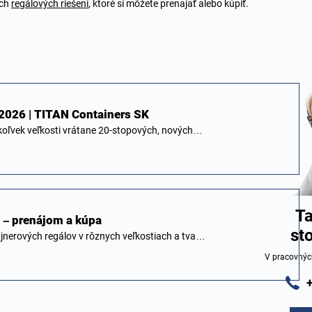
ých
regálových riešení
, ktoré si môžete prenajať alebo kúpiť.
2026 | TITAN Containers SK
koľvek veľkosti vrátane 20-stopových, nových…
Ta
y – prenájom a kúpa
st
jnerových regálov v rôznych veľkostiach a tva…
V pracovnýc