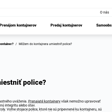
O nás
Prenájom kontajnerov
Predaj kontajnerov
Samoobsl
 container?
/
Môžem do kontajnera umiestniť police?
estniť police?
vlastného uváženia.
Prenajaté kontajnery
však nemožno upravovať
ú integritu alebo stav.
oly. Voľne stojace police, ktoré nie sú pripevnené ku kontajneru, sú