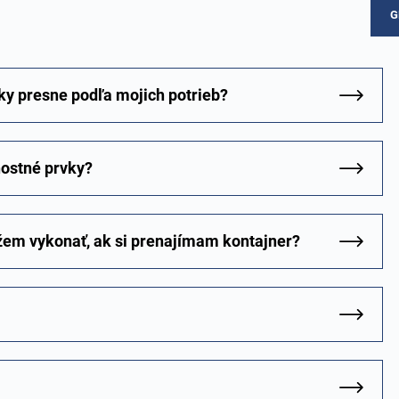
G
ky presne podľa mojich potrieb?
ostné prvky?
žem vykonať, ak si prenajímam kontajner?