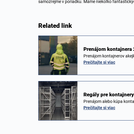
samozrejme v poriadku. Máme niekoľko fantastick
Related link
Prenájom kontajnera 
Prenájom kontajnerov akej
Prečítajte si viac
Regály pre kontajner
Prenájom alebo kúpa konta
Prečítajte si viac