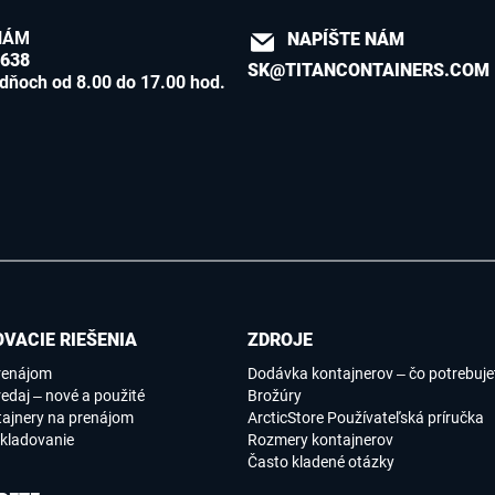
NÁM
NAPÍŠTE NÁM
8638
SK@TITANCONTAINERS.COM
dňoch od 8.00 do 17.00 hod.
VACIE RIEŠENIA
ZDROJE
renájom
Dodávka kontajnerov – čo potrebujet
edaj – nové a použité
Brožúry
tajnery na prenájom
ArcticStore Používateľská príručka
kladovanie
Rozmery kontajnerov
Často kladené otázky