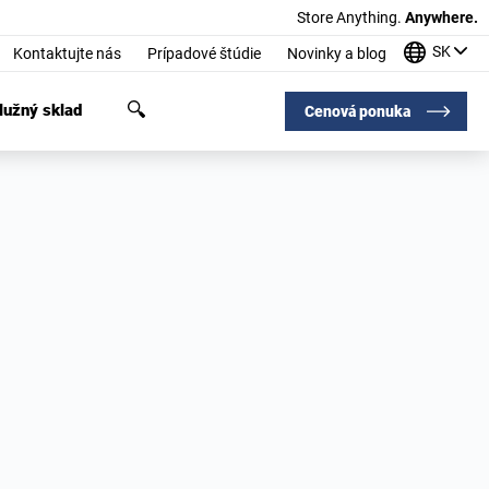
Store Anything.
Anywhere.
SK
Kontaktujte nás
Prípadové štúdie
Novinky a blog
užný sklad
Cenová ponuka