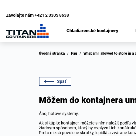
Zavolajte nám
+421 2 3305 8638
Chladiarenské kontajnery
Úvodná stránka
/
Faq
/
What am I allowed to store in a
Späť
Môžem do kontajnera umi
Áno, hotové systémy.
Ak si kúpite kontajner, môžete s ním naložiť podľa 
žiadnym spôsobom, ktorý by ovplyvnil ich konštrukčn
Preto nie sú povolené skrutky, lepidlá a zvárané konz