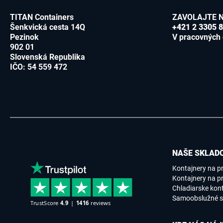
TITAN Containers
ZAVOLAJTE 
Šenkvická cesta 14Q
+421 2 3305 
Pezinok
V pracovných 
902 01
Slovenská Republika
IČO: 54 559 472
NAŠE SKLADO
Kontajnery na p
Kontajnery na pr
Chladiarske kon
Samoobslužné s