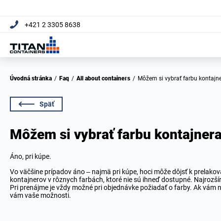
+421 2 3305 8638
Úvodná stránka
/
Faq
/
All about containers
/
Môžem si vybrať farbu kontajn
Späť
Môžem si vybrať farbu kontajner
Áno, pri kúpe.
Vo väčšine prípadov áno – najmä pri kúpe, hoci môže dôjsť k prelakova
kontajnerov v rôznych farbách, ktoré nie sú ihneď dostupné. Najrozšír
Pri prenájme je vždy možné pri objednávke požiadať o farby. Ak vám n
vám vaše možnosti.