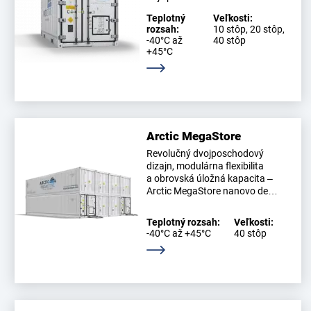
Teplotný
Veľkosti:
rozsah:
10 stôp, 20 stôp,
-40°C až
40 stôp
+45°C
Zistite viac
Arctic MegaStore
Revolučný dvojposchodový
dizajn, modulárna flexibilita
a obrovská úložná kapacita –
Arctic MegaStore nanovo de…
Teplotný rozsah:
Veľkosti:
-40°C až +45°C
40 stôp
Zistite viac