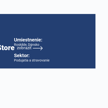
Umiestnenie:
Roskilde, Dánsko
Store
zobraziť
Sektor:
Podujatia a stravovanie