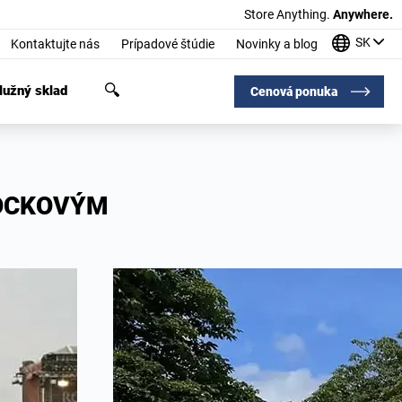
Store Anything.
Anywhere.
SK
Kontaktujte nás
Prípadové štúdie
Novinky a blog
užný sklad
Cenová ponuka
ROCKOVÝM