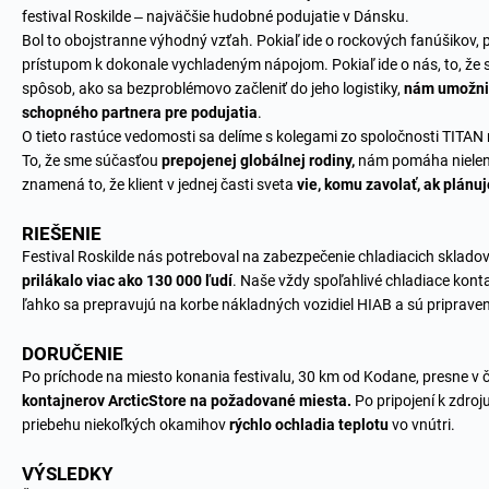
festival Roskilde – najväčšie hudobné podujatie v Dánsku.
Bol to obojstranne výhodný vzťah. Pokiaľ ide o rockových fanúšikov,
prístupom k dokonale vychladeným nápojom. Pokiaľ ide o nás, to, že 
spôsob, ako sa bezproblémovo začleniť do jeho logistiky,
nám umožnil
schopného partnera pre podujatia
.
O tieto rastúce vedomosti sa delíme s kolegami zo spoločnosti TITAN 
To, že sme súčasťou
prepojenej globálnej rodiny,
nám pomáha nielen 
znamená to, že klient v jednej časti sveta
vie, komu zavolať, ak plánuj
RIEŠENIE
Festival Roskilde nás potreboval na zabezpečenie chladiacich skladov
prilákalo viac ako 130 000 ľudí
. Naše vždy spoľahlivé chladiace kont
ľahko sa prepravujú na korbe nákladných vozidiel HIAB a sú priprave
DORUČENIE
Po príchode na miesto konania festivalu, 30 km od Kodane, presne v ča
kontajnerov ArcticStore na požadované miesta.
Po pripojení k zdroj
priebehu niekoľkých okamihov
rýchlo ochladia teplotu
vo vnútri.
VÝSLEDKY