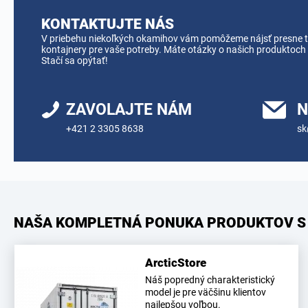
KONTAKTUJTE NÁS
V priebehu niekoľkých okamihov vám pomôžeme nájsť presne t
kontajnery pre vaše potreby. Máte otázky o našich produktoch
Stačí sa opýtať!
ZAVOLAJTE NÁM
N
+421 2 3305 8638
sk
NAŠA KOMPLETNÁ PONUKA PRODUKTOV S
ArcticStore
Náš popredný charakteristický
model je pre väčšinu klientov
najlepšou voľbou.