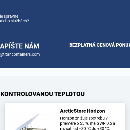
ie správne
 alebo službách?
APÍŠTE NÁM
BEZPLATNÁ CENOVÁ PONU
@titancontainers.com
 KONTROLOVANOU TEPLOTOU
ArcticStore Horizon
Horizon znižuje spotrebu v
priemere o 55 %, má GWP 0,5 a
rozsah od −30 °C do +30 °C.