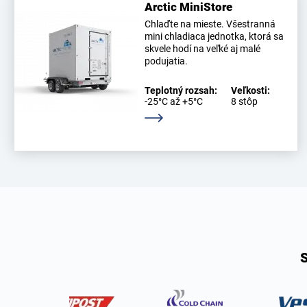
Arctic MiniStore
Chlaďte na mieste. Všestranná
mini chladiaca jednotka, ktorá sa
skvele hodí na veľké aj malé
podujatia.
Teplotný rozsah:
Veľkosti:
-25°C až +5°C
8 stôp
Zistite viac