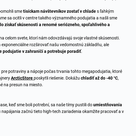
 pomohli sme
tisíckam návštevníkov zostať v chlade
s ľahkým
sme sa ocitli v centre takého významného podujatia a našli sme
o získať skúsenosti a renomé seriózneho, spoľahlivého a
na celom svete, ktorí nám odovzdávajú svoje vlastné skúsenosti.
exponenciálne rozširovať našu vedomostnú základňu, ale
e podujatie v zahraničí a potrebuje poradiť
.
 pre potraviny a nápoje počas trvania tohto megapodujatia, ktoré
ajnery
ArcticStore
poskytli riešenie. Dokážu
chladiť až do -40 °C
,
né na presun na miesto.
se, keď sme boli potrební, sa naše tímy pustili do
umiestňovania
u napájania začnú tieto high-tech zariadenia okamžite pracovať a v