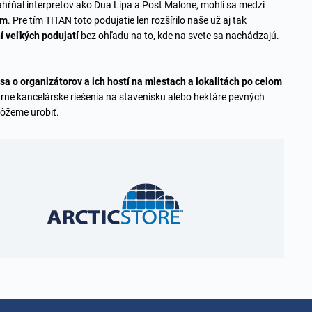
zahŕňal interpretov ako Dua Lipa a Post Malone, mohli sa medzi
om
. Pre tím TITAN toto podujatie len rozšírilo naše už aj tak
í veľkých podujatí
bez ohľadu na to, kde na svete sa nachádzajú.
sa o organizátorov a ich hostí na miestach a lokalitách po celom
lárne kancelárske riešenia na stavenisku alebo hektáre pevných
 môžeme urobiť.