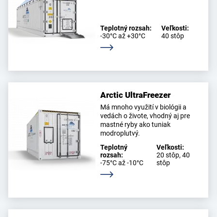
Teplotný rozsah:
Veľkosti:
-30°C až +30°C
40 stôp
Zistite viac
Arctic UltraFreezer
Má mnoho využití v biológii a
vedách o živote, vhodný aj pre
mastné ryby ako tuniak
modroplutvý.
Teplotný
Veľkosti:
rozsah:
20 stôp, 40
-75°C až -10°C
stôp
Zistite viac