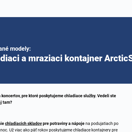
ané modely:
diaci a mraziaci kontajner Arctic
koncertov, pre ktoré poskytujeme chladiace služby. Vedeli ste
aj tam?
nie
chladiacich skladov
pre potraviny a nápoje
na podujatiach po
za noc. Už viac ako päť rokov poskytujeme chladiace kontajnery pre