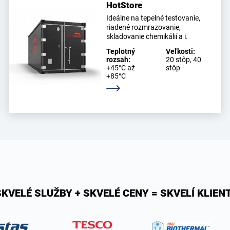
HotStore
Ideálne na tepelné testovanie,
riadené rozmrazovanie,
skladovanie chemikálií a i.
Teplotný
Veľkosti:
rozsah:
20 stôp, 40
+45°C až
stôp
+85°C
Zistite viac
SKVELÉ SLUŽBY + SKVELÉ CENY = SKVELÍ KLIENT