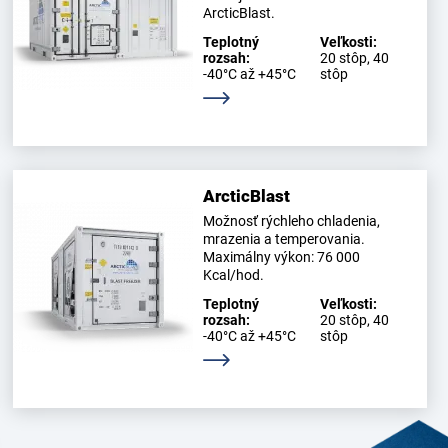
ArcticBlast.
Teplotný
Veľkosti:
rozsah:
20 stôp, 40
-40°C až +45°C
stôp
Zistite viac
ArcticBlast
Možnosť rýchleho chladenia,
mrazenia a temperovania.
Maximálny výkon: 76 000
Kcal/hod.
Teplotný
Veľkosti:
rozsah:
20 stôp, 40
-40°C až +45°C
stôp
Zistite viac