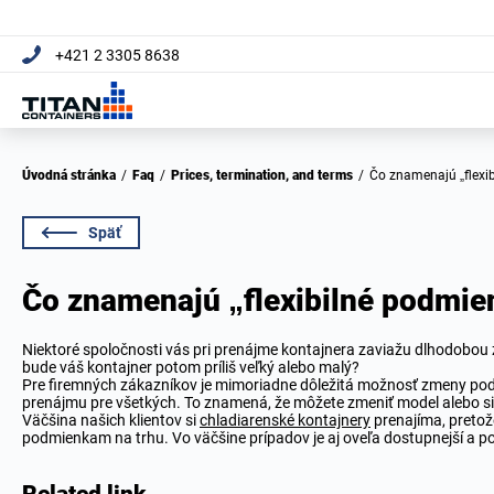
+421 2 3305 8638
Úvodná stránka
/
Faq
/
Prices, termination, and terms
/
Čo znamenajú „flex
Späť
Čo znamenajú „flexibilné podmi
Niektoré spoločnosti vás pri prenájme kontajnera zaviažu dlhodobou
bude váš kontajner potom príliš veľký alebo malý?
Pre firemných zákazníkov je mimoriadne dôležitá možnosť zmeny pod
prenájmu pre všetkých. To znamená, že môžete zmeniť model alebo si 
Väčšina našich klientov si
chladiarenské kontajnery
prenajíma, pretož
podmienkam na trhu. Vo väčšine prípadov je aj oveľa dostupnejší a p