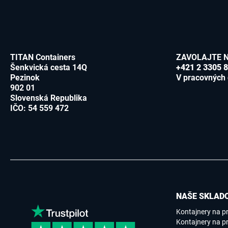
TITAN Containers
ZAVOLAJTE 
Šenkvická cesta 14Q
+421 2 3305 
Pezinok
V pracovných 
902 01
Slovenská Republika
IČO: 54 559 472
NAŠE SKLADO
Kontajnery na p
Kontajnery na pr