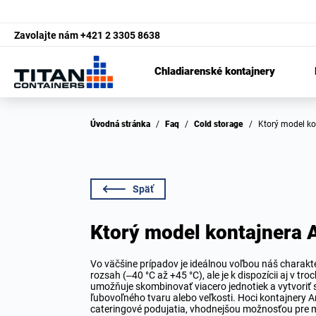
Zavolajte nám
+421 2 3305 8638
Chladiarenské kontajnery
Úvodná stránka
/
Faq
/
Cold storage
/
Ktorý model k
Späť
Ktorý model kontajnera 
Vo väčšine prípadov je ideálnou voľbou náš charakt
rozsah (–40 °C až +45 °C), ale je k dispozícii aj v t
umožňuje skombinovať viacero jednotiek a vytvoriť s
ľubovoľného tvaru alebo veľkosti. Hoci kontajnery A
cateringové podujatia, vhodnejšou možnosťou pre m