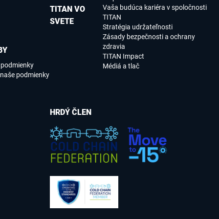
Vaša budúca kariéra v spoločnosti
TITAN VO
TITAN
SVETE
Stratégia udržateľnosti
Zásady bezpečnosti a ochrany
zdravia
BY
TITAN Impact
e podmienky
Médiá a tlač
 naše podmienky
HRDÝ ČLEN