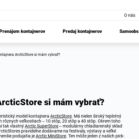
O nás
Prenájom kontajnerov
Predaj kontajnerov
Samoobsl
ontajnera ArcticStore si mám vybrať?
ArcticStore si mám vybrať?
eristický model kontajnera
ArcticStore
. Má nielen široký teplotný
roch rôznych veľkostiach – 10 stôp, 20 stôp a 40 stôp. Okrem toho
i tak vlastný
Arctic SuperStore
– modulárny chladiarenský sklad
rcticStores pravidelne dodávame na festivaly, výstavy a veľké
enšie podujatia je
Arctic MiniStore
. Ten môže jeden z našich pick-