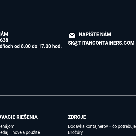
NÁM
NAPÍŠTE NÁM
8638
SK@TITANCONTAINERS.COM
dňoch od 8.00 do 17.00 hod.
VACIE RIEŠENIA
ZDROJE
renájom
Dodávka kontajnerov – čo potrebujet
edaj – nové a použité
Brožúry