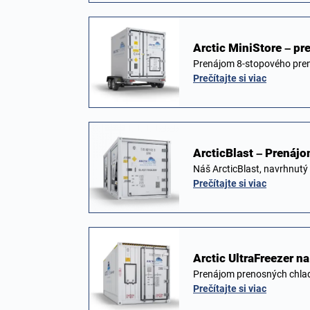
Arctic MiniStore – p
Prenájom 8-stopového pre
Prečítajte si viac
ArcticBlast – Prenáj
Náš ArcticBlast, navrhnutý
Prečítajte si viac
Arctic UltraFreezer n
Prenájom prenosných chlad
Prečítajte si viac