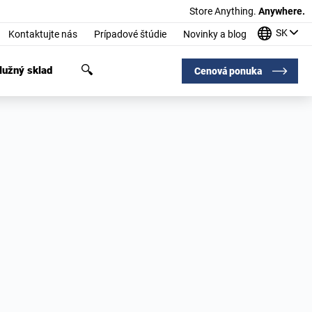
Store Anything.
Anywhere.
SK
Kontaktujte nás
Prípadové štúdie
Novinky a blog
užný sklad
Cenová ponuka