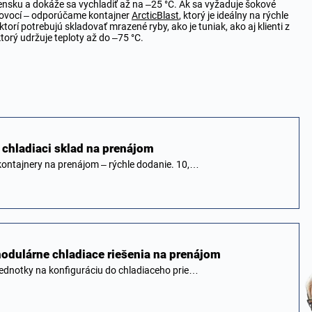
nsku a dokáže sa vychladiť až na –25 °C. Ak sa vyžaduje šokové
v ovocí – odporúčame kontajner
ArcticBlast
, ktorý je ideálny na rýchle
torí potrebujú skladovať mrazené ryby, ako je tuniak, ako aj klienti z
ktorý udržuje teploty až do –75 °C.
í chladiaci sklad na prenájom
kontajnery na prenájom – rýchle dodanie. 10,…
modulárne chladiace riešenia na prenájom
jednotky na konfiguráciu do chladiaceho prie…