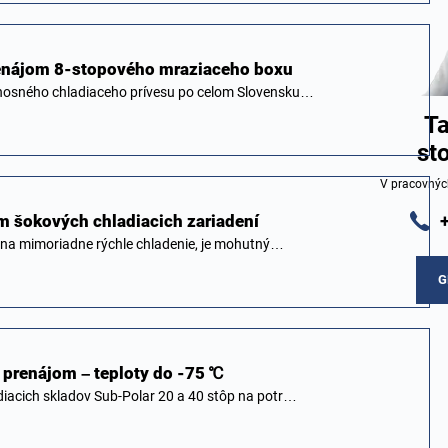
renájom 8-stopového mraziaceho boxu
nosného chladiaceho prívesu po celom Slovensku…
Ta
st
V pracovnýc
om šokových chladiacich zariadení
 na mimoriadne rýchle chladenie, je mohutný…
G
a prenájom – teploty do -75 ℃
iacich skladov Sub-Polar 20 a 40 stôp na potr…