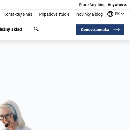
Store Anything.
Anywhere.
SK
Kontaktujte nás
Prípadové štúdie
Novinky a blog
užný sklad
Cenová ponuka