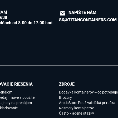
NÁM
NAPÍŠTE NÁM
8638
SK@TITANCONTAINERS.COM
dňoch od 8.00 do 17.00 hod.
VACIE RIEŠENIA
ZDROJE
renájom
Dodávka kontajnerov – čo potrebujet
edaj – nové a použité
Brožúry
tajnery na prenájom
ArcticStore Používateľská príručka
kladovanie
Rozmery kontajnerov
Často kladené otázky