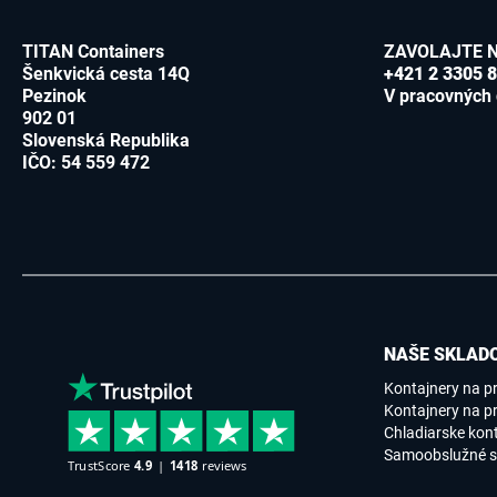
TITAN Containers
ZAVOLAJTE 
Šenkvická cesta 14Q
+421 2 3305 
Pezinok
V pracovných 
902 01
Slovenská Republika
IČO: 54 559 472
NAŠE SKLADO
Kontajnery na p
Kontajnery na pr
Chladiarske kon
Samoobslužné s