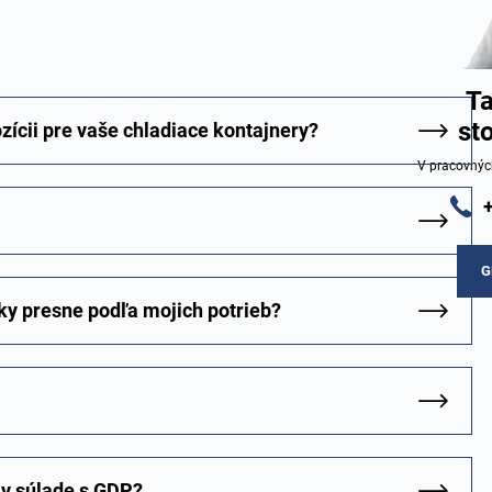
Ta
st
zícii pre vaše chladiace kontajnery?
V pracovnýc
G
ky presne podľa mojich potrieb?
 v súlade s GDP?