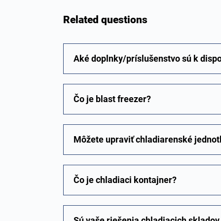
Related questions
Aké doplnky/príslušenstvo sú k dispo
Čo je blast freezer?
Môžete upraviť chladiarenské jednot
Čo je chladiaci kontajner?
Sú vaše riešenia chladiacich skladov