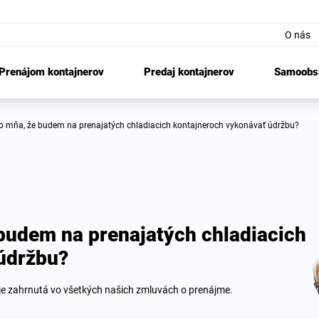
O nás
Prenájom kontajnerov
Predaj kontajnerov
Samoobsl
do mňa, že budem na prenajatých chladiacich kontajneroch vykonávať údržbu?
budem na prenajatých chladiacich
údržbu?
 je zahrnutá vo všetkých našich zmluvách o prenájme.