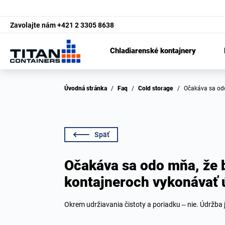
Zavolajte nám
+421 2 3305 8638
Chladiarenské kontajnery
Úvodná stránka
/
Faq
/
Cold storage
/
Očakáva sa o
Späť
Očakáva sa odo mňa, že 
kontajneroch vykonávať 
Okrem udržiavania čistoty a poriadku – nie. Údržba