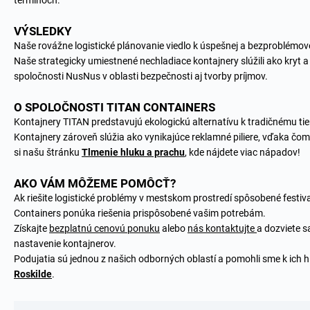
termínoch.
VÝSLEDKY
Naše rovážne logistické plánovanie viedlo k úspešnej a bezproblémovej
Naše strategicky umiestnené nechladiace kontajnery slúžili ako kryt a
spoločnosti NusNus v oblasti bezpečnosti aj tvorby príjmov.
O SPOLOČNOSTI TITAN CONTAINERS
Kontajnery TITAN predstavujú ekologickú alternatívu k tradičnému tien
Kontajnery zároveň slúžia ako vynikajúce reklamné piliere, vďaka čo
si našu štránku
Tlmenie hluku a prachu
, kde nájdete viac nápadov!
AKO VÁM MÔŽEME POMÔCŤ?
Ak riešite logistické problémy v mestskom prostredí spôsobené festiv
Containers ponúka riešenia prispôsobené vašim potrebám.
Získajte
bezplatnú cenovú ponuku
alebo
nás kontaktujte
a dozviete 
nastavenie kontajnerov.
Podujatia sú jednou z našich odborných oblastí a pomohli sme k ich
Roskilde
.