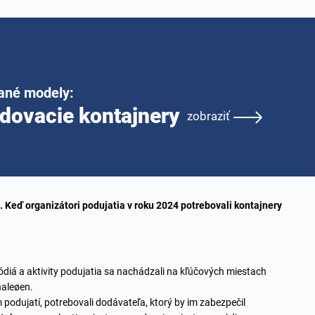
ané modely:
dovacie kontajnery
zobraziť
. Keď organizátori podujatia v roku 2024 potrebovali kontajnery
Pódiá a aktivity podujatia sa nachádzali na kľúčových miestach
haleøen.
podujatí, potrebovali dodávateľa, ktorý by im zabezpečil