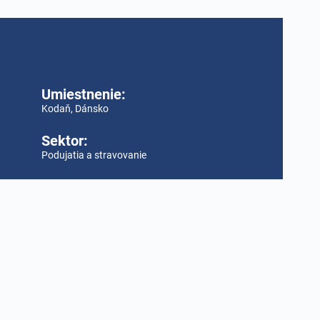
Umiestnenie:
Kodaň, Dánsko
Sektor:
Podujatia a stravovanie