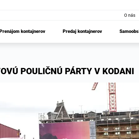
O nás
Prenájom kontajnerov
Predaj kontajnerov
Samoobsl
TOVÚ POULIČNÚ PÁRTY V KODANI