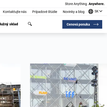
Store Anything.
Anywhere.
SK
Kontaktujte nás
Prípadové štúdie
Novinky a blog
užný sklad
Cenová ponuka