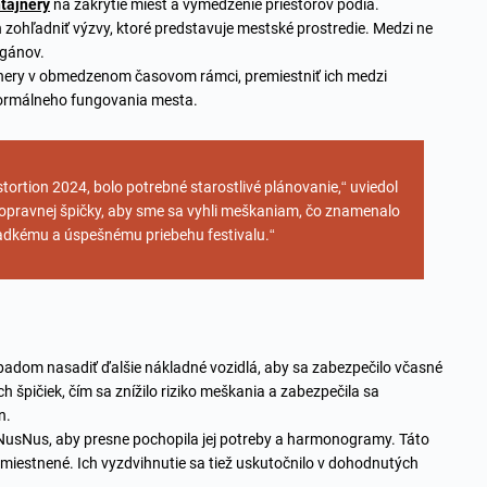
tajnery
na zakrytie miest a vymedzenie priestorov pódia.
zohľadniť výzvy, ktoré predstavuje mestské prostredie. Medzi ne
rgánov.
jnery v obmedzenom časovom rámci, premiestniť ich medzi
 normálneho fungovania mesta.
ortion 2024, bolo potrebné starostlivé plánovanie,“ uviedol
opravnej špičky, aby sme sa vyhli meškaniam, čo znamenalo
 hladkému a úspešnému priebehu festivalu.“
nápadom nasadiť ďalšie nákladné vozidlá, aby sa zabezpečilo včasné
špičiek, čím sa znížilo riziko meškania a zabezpečila sa
n.
usNus, aby presne pochopila jej potreby a harmonogramy. Táto
umiestnené. Ich vyzdvihnutie sa tiež uskutočnilo v dohodnutých