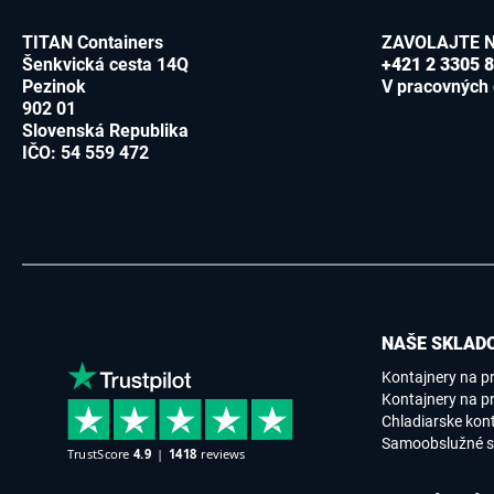
TITAN Containers
ZAVOLAJTE 
Šenkvická cesta 14Q
+421 2 3305 
Pezinok
V pracovných 
902 01
Slovenská Republika
IČO: 54 559 472
NAŠE SKLADO
Kontajnery na p
Kontajnery na pr
Chladiarske kon
Samoobslužné s