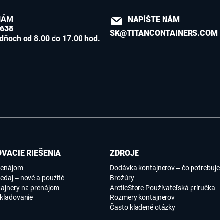
NÁM
NAPÍŠTE NÁM
8638
SK@TITANCONTAINERS.COM
dňoch od 8.00 do 17.00 hod.
VACIE RIEŠENIA
ZDROJE
renájom
Dodávka kontajnerov – čo potrebujet
edaj – nové a použité
Brožúry
tajnery na prenájom
ArcticStore Používateľská príručka
kladovanie
Rozmery kontajnerov
Často kladené otázky