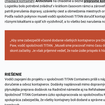
chladiace kontajnery
ArcticStore
na chladenie a bežné
prepravné kon
Logistiku bolo potrebné zvládnuť v krátkom časovom rámci a zároveň 
patrili prerušenia dopravy, uzávierky ciest a obmedzenia miestnych o
Podľa našich pokynov museli vodiči spoločnosti TITAN doručiť konta
rôznymi lokalitami a opäť ich vyzdvihnúť, a to všetko bez narušenia
„Aby sme zabezpečili včasné dodanie všetkých kontajnerov pre Dist
Paw, vodič spoločnosti TITAN. „Museli sme pracovať mimo času d
skoré začiatky. Je však príjemné vedieť, že naše úsilie prispelo k
RIEŠENIE
Vodiči zapojení do projektu v spoločnosti TITAN Containers prišli s 
doručenie a odvoz kontajnerov. Dodávky naplánovali mimo dopravných 
plynulejšia preprava dodávok na Radničné námestie aj na Refshaleøe
Spoločnosť TITAN Containers úzko spolupracovala so spoločnosťou N
spolupráca zabezpečila, že všetky kontajnery boli dodané a správne 