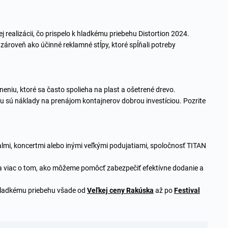
 realizácii, čo prispelo k hladkému priebehu Distortion 2024.
 zároveň ako účinné reklamné stĺpy, ktoré spĺňali potreby
eniu, ktoré sa často spolieha na plast a ošetrené drevo.
mu sú náklady na prenájom kontajnerov dobrou investíciou. Pozrite
almi, koncertmi alebo inými veľkými podujatiami, spoločnosť TITAN
sa viac o tom, ako môžeme pomôcť zabezpečiť efektívne dodanie a
 hladkému priebehu všade od
Veľkej ceny Rakúska
až po
Festival